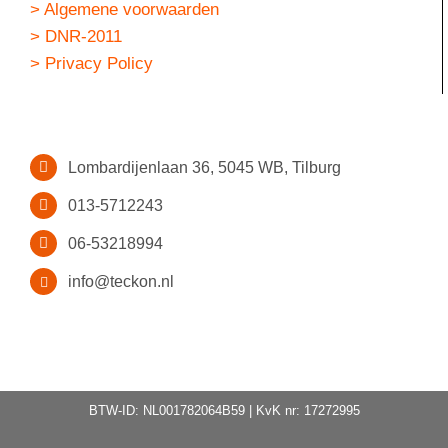
> Algemene voorwaarden
> DNR-2011
> Privacy Policy
Lombardijenlaan 36, 5045 WB, Tilburg
013-5712243
06-53218994
info@teckon.nl
BTW-ID: NL001782064B59 | KvK nr: 17272995